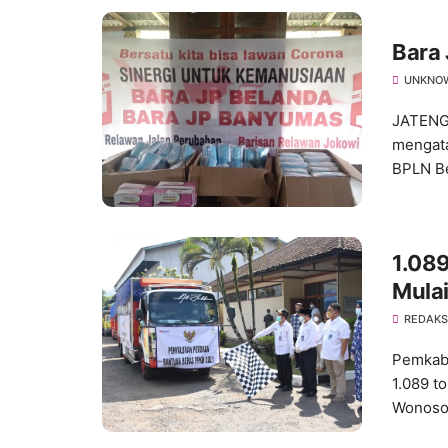
Bara 
UNKNO
JATENG
mengata
BPLN Be
1.08
Mulai
REDAKS
Pemkab
1.089 t
Wonoso