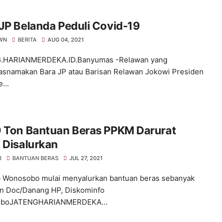
JP Belanda Peduli Covid-19
WN
BERITA
AUG 04, 2021
.HARIANMERDEKA.ID.Banyumas -Relawan yang
snamakan Bara JP atau Barisan Relawan Jokowi Presiden
...
9 Ton Bantuan Beras PPKM Darurat
 Disalurkan
I
BANTUAN BERAS
JUL 27, 2021
 Wonosobo mulai menyalurkan bantuan beras sebanyak
on Doc/Danang HP, Diskominfo
boJATENGHARIANMERDEKA...