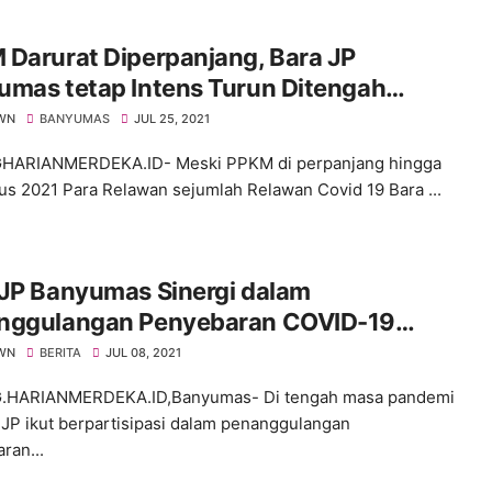
Darurat Diperpanjang, Bara JP
umas tetap Intens Turun Ditengah
arakat
WN
BANYUMAS
JUL 25, 2021
HARIANMERDEKA.ID- Meski PPKM di perpanjang hingga
us 2021 Para Relawan sejumlah Relawan Covid 19 Bara ...
 JP Banyumas Sinergi dalam
nggulangan Penyebaran COVID-19
ama H. Sunarna SE,.M. Hum
WN
BERITA
JUL 08, 2021
.HARIANMERDEKA.ID,Banyumas- Di tengah masa pandemi
a JP ikut berpartisipasi dalam penanggulangan
ran...