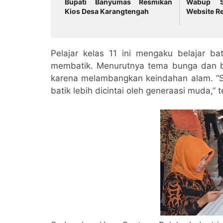
Bupati Banyumas Resmikan
Wabup S
Kios Desa Karangtengah
Website R
Pelajar kelas 11 ini mengaku belajar ba
membatik. Menurutnya tema bunga dan b
karena melambangkan keindahan alam. “Sa
batik lebih dicintai oleh generaasi muda,” 