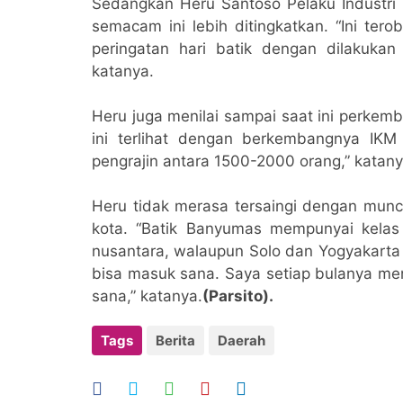
Sedangkan Heru Santoso Pelaku Industri 
semacam ini lebih ditingkatkan. “Ini te
peringatan hari batik dengan dilakukan
katanya.
Heru juga menilai sampai saat ini perke
ini terlihat dengan berkembangnya IKM 
pengrajin antara 1500-2000 orang,” katany
Heru tidak merasa tersaingi dengan muncu
kota. “Batik Banyumas mempunyai kelas t
nusantara, walaupun Solo dan Yogyakarta 
bisa masuk sana. Saya setiap bulanya me
sana,” katanya.
(Parsito).
Tags
Berita
Daerah