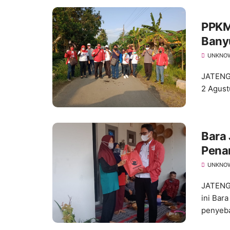
PPKM 
Bany
Masy
UNKNO
JATENG
2 Agust
Bara
Pena
Bers
UNKNO
JATENG
ini Bar
penyeba