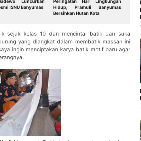
adewo Luncurkan
Peringatan Hari Lingkungan
esmi ISNU Banyumas
Hidup, Pramuli Banyumas
Bersihkan Hutan Kota
tik sejak kelas 10 dan mencintai batik dan suka
urung yang diangkat dalam membatik massan ini
ya ingin menciptakan karya batik motif baru agar
terangnya.