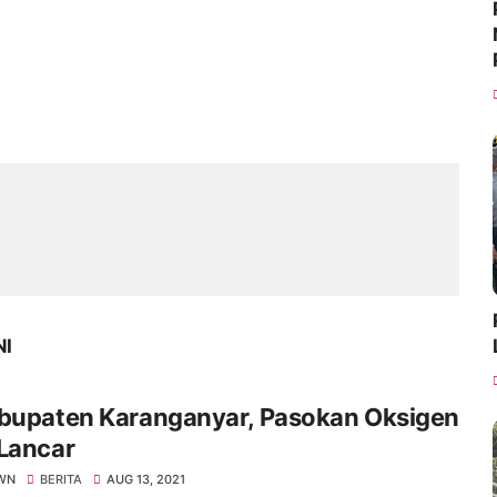
NI
abupaten Karanganyar, Pasokan Oksigen
Lancar
WN
BERITA
AUG 13, 2021