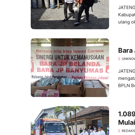
JATENG
Kabupat
ulang ok
Bara 
UNKNO
JATENG
mengata
BPLN Be
1.08
Mulai
REDAKS