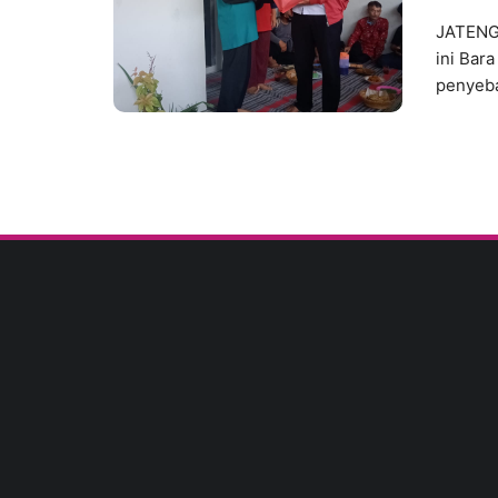
JATENG
ini Bar
penyeba