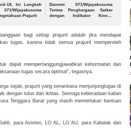
vid-19, Ini Langkah
Danrem 071/Wijayakusuma
71/Wijayakusuma
Terima Penghargaan Satker
ngetahuan Prajurit
dengan Indikator Kinerja
Pelaksanaan Anggaran Terbaik
II Tingkat Kodam
IV/Diponegoro
nggaan bagi setiap prajurit adalah jika mendapat
kan tugas, karena tidak semua prajurit memperoleh
 untuk dapat mempertanggungjawabkan kehormatan dan
laksanaan tugas secara optimal”, tegasnya.
arga sejati, prajurit yang senantiasa menjunjungtugas di
aik dengan tulus dan ikhlas. Semoga keberadaan kalian
usa Tenggara Barat yang masih memerlukan bantuan
 Sahli, para Asisten, LO AL, LO AU, para Kabalak dan