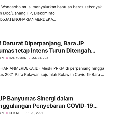
 Wonosobo mulai menyalurkan bantuan beras sebanyak
on Doc/Danang HP, Diskominfo
boJATENGHARIANMERDEKA...
Darurat Diperpanjang, Bara JP
umas tetap Intens Turun Ditengah
arakat
WN
BANYUMAS
JUL 25, 2021
HARIANMERDEKA.ID- Meski PPKM di perpanjang hingga
us 2021 Para Relawan sejumlah Relawan Covid 19 Bara ...
 JP Banyumas Sinergi dalam
nggulangan Penyebaran COVID-19
ama H. Sunarna SE,.M. Hum
WN
BERITA
JUL 08, 2021