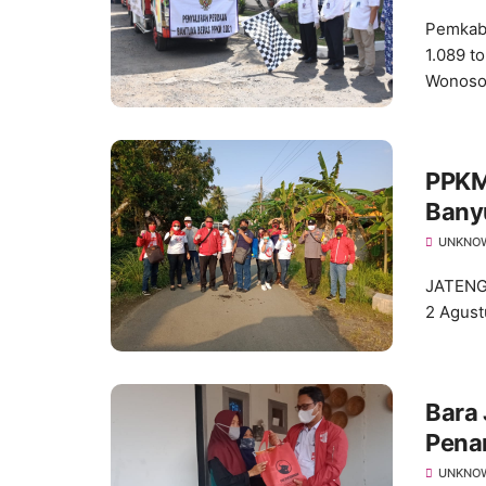
Pemkab
1.089 t
Wonoso
PPKM 
Bany
Masy
UNKNO
JATENG
2 Agust
Bara
Pena
Bers
UNKNO