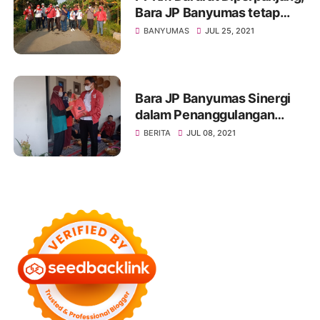
Bara JP Banyumas tetap
Intens Turun Ditengah
BANYUMAS
JUL 25, 2021
Masyarakat
Bara JP Banyumas Sinergi
dalam Penanggulangan
Penyebaran COVID-19
BERITA
JUL 08, 2021
Bersama H. Sunarna SE,.M.
Hum