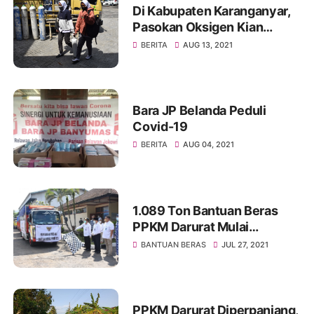
Di Kabupaten Karanganyar,
Pasokan Oksigen Kian
Lancar
BERITA
AUG 13, 2021
Bara JP Belanda Peduli
Covid-19
BERITA
AUG 04, 2021
1.089 Ton Bantuan Beras
PPKM Darurat Mulai
Disalurkan
BANTUAN BERAS
JUL 27, 2021
PPKM Darurat Diperpanjang,