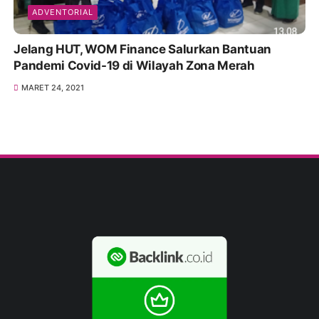
ADVENTORIAL
Jelang HUT, WOM Finance Salurkan Bantuan
Pandemi Covid-19 di Wilayah Zona Merah
MARET 24, 2021