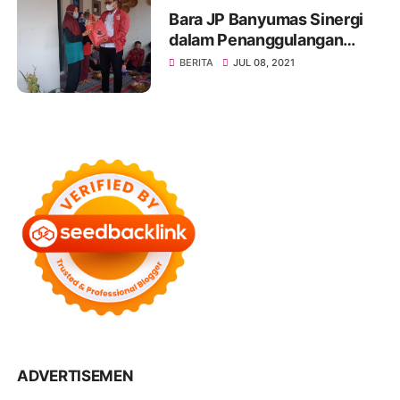
Bara JP Banyumas Sinergi
dalam Penanggulangan
Penyebaran COVID-19
BERITA
JUL 08, 2021
Bersama H. Sunarna SE,.M.
Hum
ADVERTISEMEN