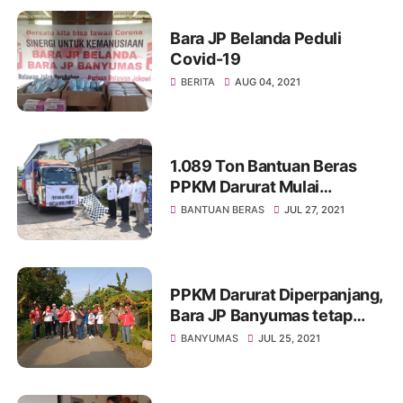
Bara JP Belanda Peduli
Covid-19
BERITA
AUG 04, 2021
1.089 Ton Bantuan Beras
PPKM Darurat Mulai
Disalurkan
BANTUAN BERAS
JUL 27, 2021
PPKM Darurat Diperpanjang,
Bara JP Banyumas tetap
Intens Turun Ditengah
BANYUMAS
JUL 25, 2021
Masyarakat