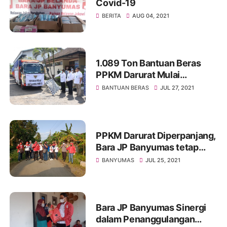
Covid-19
BERITA
AUG 04, 2021
1.089 Ton Bantuan Beras
PPKM Darurat Mulai
Disalurkan
BANTUAN BERAS
JUL 27, 2021
PPKM Darurat Diperpanjang,
Bara JP Banyumas tetap
Intens Turun Ditengah
BANYUMAS
JUL 25, 2021
Masyarakat
Bara JP Banyumas Sinergi
dalam Penanggulangan