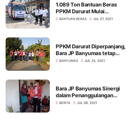
1.089 Ton Bantuan Beras
PPKM Darurat Mulai
Disalurkan
BANTUAN BERAS
JUL 27, 2021
PPKM Darurat Diperpanjang,
Bara JP Banyumas tetap
Intens Turun Ditengah
BANYUMAS
JUL 25, 2021
Masyarakat
Bara JP Banyumas Sinergi
dalam Penanggulangan
Penyebaran COVID-19
BERITA
JUL 08, 2021
Bersama H. Sunarna SE,.M.
Hum