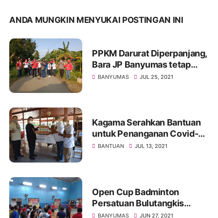
ANDA MUNGKIN MENYUKAI POSTINGAN INI
PPKM Darurat Diperpanjang,
Bara JP Banyumas tetap
Intens Turun Ditengah
BANYUMAS
JUL 25, 2021
Masyarakat
Kagama Serahkan Bantuan
untuk Penanganan Covid-19
di Banyumas
BANTUAN
JUL 13, 2021
Open Cup Badminton
Persatuan Bulutangkis
Mutiara Kampunglaut
BANYUMAS
JUN 27, 2021