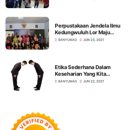
Perpustakaan Jendela Ilmu
Kedungwuluh Lor Maju
Lomba Tingkat Kabupaten
BANYUMAS
JUN 23, 2021
Etika Sederhana Dalam
Keseharian Yang Kita
Sepelekan
BANYUMAS
JUN 22, 2021