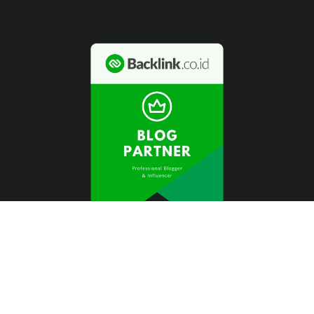
FACEBOOK
TWITTER
WHATSAPP
PINTEREST
INSTAGRAM
YOUTUBE