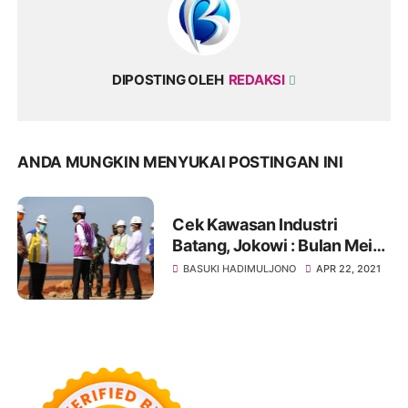
DIPOSTING OLEH
REDAKSI
ANDA MUNGKIN MENYUKAI POSTINGAN INI
Cek Kawasan Industri
Batang, Jokowi : Bulan Mei
Ada Peletakan Batu Pertama
BASUKI HADIMULJONO
APR 22, 2021
Perusahaan Industri Kaca