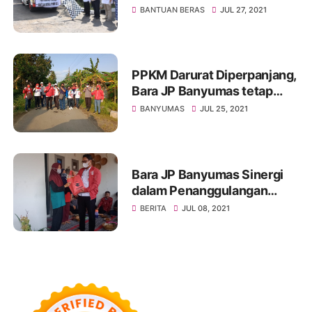
Disalurkan
BANTUAN BERAS
JUL 27, 2021
PPKM Darurat Diperpanjang,
Bara JP Banyumas tetap
Intens Turun Ditengah
BANYUMAS
JUL 25, 2021
Masyarakat
Bara JP Banyumas Sinergi
dalam Penanggulangan
Penyebaran COVID-19
BERITA
JUL 08, 2021
Bersama H. Sunarna SE,.M.
Hum