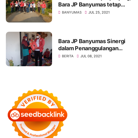
Bara JP Banyumas tetap
Intens Turun Ditengah
BANYUMAS
JUL 25, 2021
Masyarakat
Bara JP Banyumas Sinergi
dalam Penanggulangan
Penyebaran COVID-19
BERITA
JUL 08, 2021
Bersama H. Sunarna SE,.M.
Hum