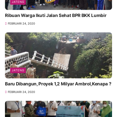
JATENG
Ribuan Warga Ikuti Jalan Sehat BPR BKK Lumbir
FEBRUARI 24, 2020
JATENG
Baru Dibangun, Proyek 1,2 Milyar Ambrol,Kenapa ?
FEBRUARI 24, 2020