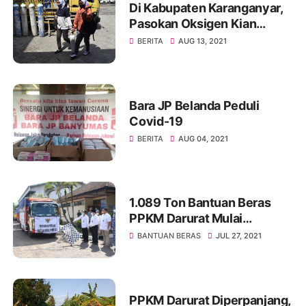
Di Kabupaten Karanganyar,
Pasokan Oksigen Kian
Lancar
BERITA
AUG 13, 2021
Bara JP Belanda Peduli
Covid-19
BERITA
AUG 04, 2021
1.089 Ton Bantuan Beras
PPKM Darurat Mulai
Disalurkan
BANTUAN BERAS
JUL 27, 2021
PPKM Darurat Diperpanjang,