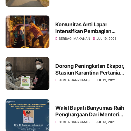
Masyarakat
Komunitas Anti Lapar
Intensifkan Pembagian
Makanan Selama PPKM
BERBAGI MAKANAN
JUL 19, 2021
Darurat
Dorong Peningkatan Ekspor,
Stasiun Karantina Pertanian
Cilacap Temui Bupati
BERITA BANYUMAS
JUL 13, 2021
Banyumas
Wakil Bupati Banyumas Raih
Penghargaan Dari Menteri
Koperasi dan UKM
BERITA BANYUMAS
JUL 13, 2021