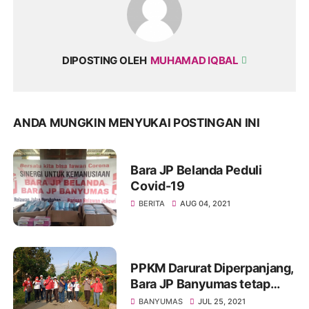
DIPOSTING OLEH
MUHAMAD IQBAL
ANDA MUNGKIN MENYUKAI POSTINGAN INI
Bara JP Belanda Peduli
Covid-19
BERITA
AUG 04, 2021
PPKM Darurat Diperpanjang,
Bara JP Banyumas tetap
Intens Turun Ditengah
BANYUMAS
JUL 25, 2021